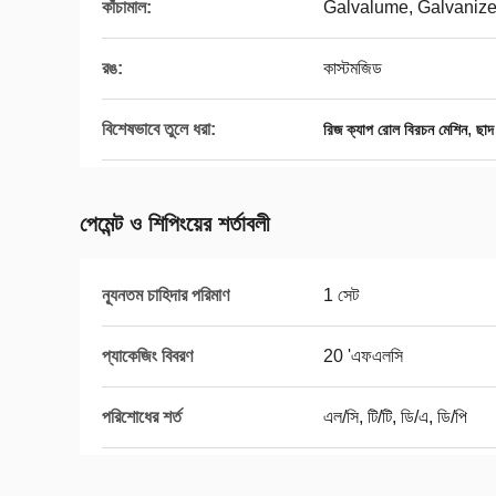
কাঁচামাল:
Galvalume, Galvaniz
রঙ:
কাস্টমজিড
বিশেষভাবে তুলে ধরা:
,
রিজ ক্যাপ রোল বিরচন মেশিন
ছাদ
পেমেন্ট ও শিপিংয়ের শর্তাবলী
ন্যূনতম চাহিদার পরিমাণ
1 সেট
প্যাকেজিং বিবরণ
20 'এফএলসি
পরিশোধের শর্ত
এল/সি, টি/টি, ডি/এ, ডি/পি