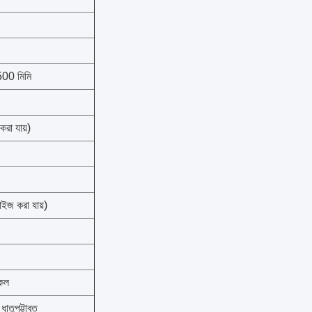
500 মিমি
করা যায়)
ইজ করা যায়)
কল
াতুপট্টাবৃত