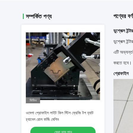
পণ্যের বর্ণ
সম্পর্কিত পণ্য
ডুপ্লেক্স ইন্
ডুপ্লেক্স ইন
এটি অভ্যন্ত
করতে হবে। ইন
প্রোফাইল
ভিডিও
ওমেগা প্রোফাইল লাইট কিল স্টিল ফ্রেমিং টপ হ্যাট
চ্যানেল রোল ফর্মিং মেশিন
সেরা দাম পান