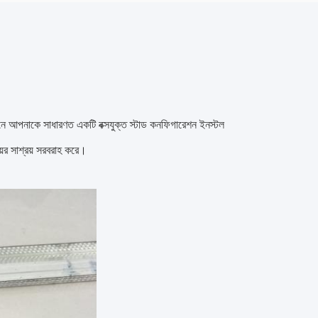
খানে আপনাকে সাধারণত একটি বক্সযুক্ত স্টাড কনফিগারেশন ইনস্টল
়ের সাশ্রয় সরবরাহ করে।