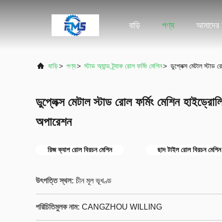
বাড়ি
পণ্য
আমাদের স
বাড়ি
>
পণ্য
>
স্টাড অ্যান্ড ট্র্যাক রোল ফর্মিং মেশিন
>
ডুপ্লেক্স মেটাল স্টা
ডুপ্লেক্স মেটাল স্টাড রোল ফর্মিং মেশিন হাইড্
অপারেশন
রিজ ক্যাপ রোল বিরচন মেশিন
ছাদ টাইল রোল বিরচন মেশিন
উৎপত্তি স্থল:
চীন মূল ভূখণ্ড
পরিচিতিমুলক নাম:
CANGZHOU WILLING