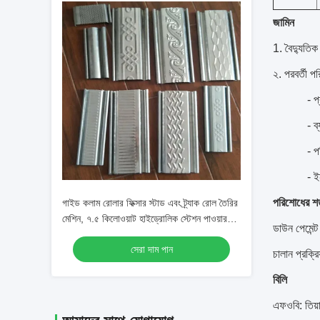
জামিন
1. বৈদ্যুতিক 
২. পরবর্তী প
- প
- ব
- প
- ই
পরিশোধের শর
গাইড কলাম রোলার ফিক্সার স্টাড এবং ট্র্যাক রোল তৈরির
মেশিন, ৭.৫ কিলোওয়াট হাইড্রোলিক স্টেশন পাওয়ার
ডাউন পেমেন্
এবং পিএলসি এস৭-২০০ নিয়ন্ত্রণ সহ
সেরা দাম পান
চালান প্রক্
বিলি
এফওবি: তিয়া