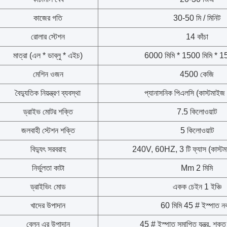
কাজের গতি
30-50 মি / মিনিট
রোলার স্টেশন
14 কাঁচা
মাত্রা (এল * ডাব্লু * এইচ)
6000 মিমি * 1500 মিমি * 1
মেশিন ওজন
4500 কেজি
বৈদ্যুতিক নিয়ন্ত্রণ ব্যবস্থা
প্যানাসনিক পিএলসি (কাস্টমাইজ 
ড্রাইভ মোটর শক্তি
7.5 কিলোওয়াট
জলবাহী স্টেশন শক্তি
5 কিলোওয়াট
বিদ্যুৎ সরবরাহ
240V, 60HZ, 3 টি ফ্যাস (কাস্টমা
নির্ভুলতা কাটা
Mm 2 মিমি
ড্রাইভিং মোড
একক চেইন 1 ইঞ্চি
খাদের উপাদান
60 মিমি 45 # ইস্পাত ন
বেলন এর উপাদান
45 # ইস্পাত সমাপ্তি যন্ত্র, শক্ত ধ