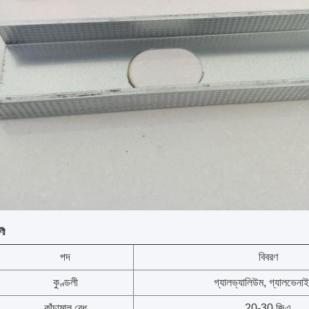
ণী
পদ
বিবরণ
কুণ্ডলী
গ্যালভ্যালিউম, গ্যালভেন
কাঁচামাল বেধ
20-30 জিএ