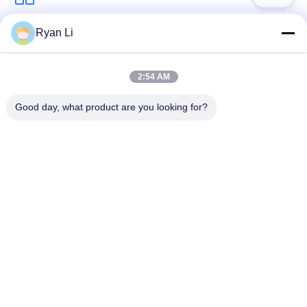
Ryan Li
ছাদের টাইল রোল তৈরির
ছাদ রোল গঠন মেশিন
মেশিন
2:54 AM
ডাউন পাইপ রোল ফর্মিং মেশিন
শাটার ডোর রোল তৈরির মেশিন
Good day, what product are you looking for?
স্টাড অ্যান্ড ট্র্যাক রোল ফর্মিং
দৈর্ঘ্য এবং স্লিটিং লাইন কাটা
মেশিন
ডবল লেয়ার রোল তৈরির
ওয়াল প্যানেল রোল তৈরির
মেশিন
মেশিন
সাবস্ক্রাইব