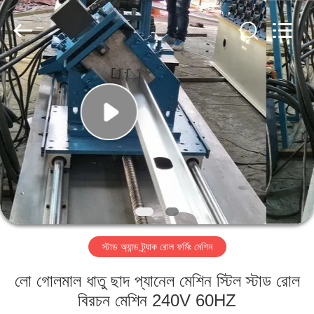
Cangzhou
Famous
International
Trading
Co.,
Ltd.
All
Rights
বাড়ি
Reserved.
পণ্য
আমাদের
সম্বন্ধে
কারখানা
স্টাড অ্যান্ড ট্র্যাক রোল ফর্মিং মেশিন
পরিদর্শন
লো গোলমাল ধাতু ছাদ প্যানেল মেশিন স্টিল স্টাড রোল
গুণমান
বিরচন মেশিন 240V 60HZ