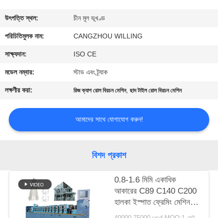
নিয়ন্ত্রণ
উৎপত্তি স্থল:
চীন মূল ভূখণ্ড
সাইট
পরিচিতিমুলক নাম:
CANGZHOU WILLING
ম্যাপ
সাক্ষ্যদান:
ISO CE
মডেল নম্বার:
স্টাড এবং ট্র্যাক
গোপনীয়তা
লক্ষণীয় করা:
,
রিজ ক্যাপ রোল বিরচন মেশিন
ছাদ টাইল রোল বিরচন মেশিন
নীতি
আমাদের সাথে যোগাযোগ করুন!
বিশদ প্রকাশ
0.8-1.6 মিমি একাধিক
আকারের C89 C140 C200
হালকা ইস্পাত ফ্রেমিং মেশিন
প্রিফ্যাব হাউসের জন্য হালকা
40000-75000 usd MOQ:1 সেট