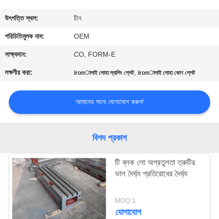
নিয়ন্ত্রণ
উৎপত্তি স্থল:
চীন
সাইট
পরিচিতিমুলক নাম:
OEM
ম্যাপ
সাক্ষ্যদান:
CO, FORM-E
লক্ষণীয় করা:
,
ironালাই লোহা ল্যাপিং প্লেট
ironালাই লোহা কোণ প্লেট
গোপনীয়তা
নীতি
আমাদের সাথে যোগাযোগ করুন!
বিশদ প্রকাশ
টি ব্লক লো অপ্রতুলতা ত্রুটির
ভাল দৈর্ঘ্য প্রতিরোধের দৈর্ঘ্য
MOQ:1
যোগাযোগ