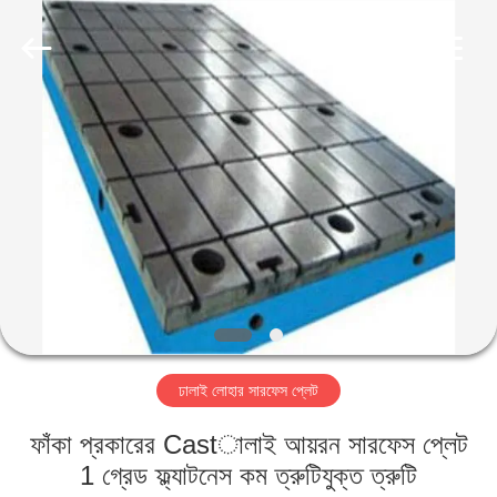
Cangzhou
Famous
International
Trading
Co.,
Ltd.
All
Rights
বাড়ি
Reserved.
পণ্য
আমাদের
সম্বন্ধে
কারখানা
ঢালাই লোহার সারফেস প্লেট
পরিদর্শন
ফাঁকা প্রকারের Castালাই আয়রন সারফেস প্লেট
গুণমান
1 গ্রেড ফ্ল্যাটনেস কম ত্রুটিযুক্ত ত্রুটি