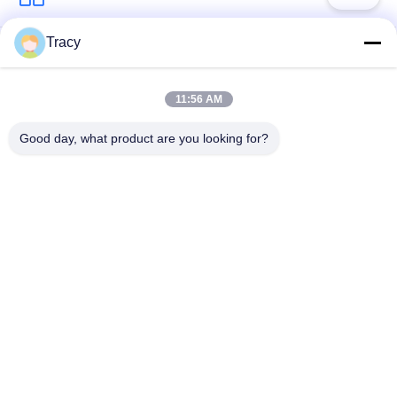
Tracy
ছাদের টাইল রোল তৈরির
ছাদ রোল গঠন মেশিন
মেশিন
11:56 AM
ডাউন পাইপ রোল ফর্মিং মেশিন
শাটার ডোর রোল তৈরির মেশিন
Good day, what product are you looking for?
স্টাড অ্যান্ড ট্র্যাক রোল ফর্মিং
দৈর্ঘ্য এবং স্লিটিং লাইন কাটা
মেশিন
ডবল লেয়ার রোল তৈরির
ওয়াল প্যানেল রোল তৈরির
মেশিন
মেশিন
সাবস্ক্রাইব