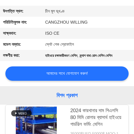
নিয়ন্ত্রণ
উৎপত্তি স্থল:
চীন মূল ভূখণ্ড
সাইট
পরিচিতিমুলক নাম:
CANGZHOU WILLING
ম্যাপ
সাক্ষ্যদান:
ISO CE
মডেল নম্বার:
স্লেট শেক প্রোফাইল
গোপনীয়তা
লক্ষণীয় করা:
,
হাইওয়ে রক্ষাকারীকরণ মেশিন
ক্র্যাশ বাধা রোল মেশিন মেশিন
নীতি
আমাদের সাথে যোগাযোগ করুন!
বিশদ প্রকাশ
2024 কারখানার দাম পিএলসি
80 মিমি রোলার ব্যাসার্ধ হাইওয়ে
গার্ডরিল ফর্মিং মেশিন
35000$USD-50000$ MOQ:1 সেট