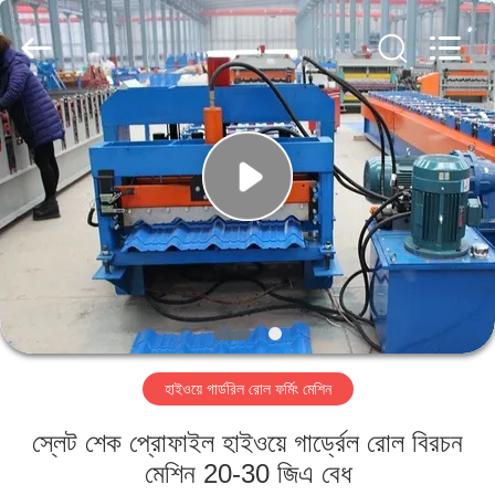
Cangzhou
Famous
International
Trading
Co.,
Ltd.
All
Rights
বাড়ি
Reserved.
পণ্য
আমাদের
সম্বন্ধে
কারখানা
হাইওয়ে গার্ডরিল রোল ফর্মিং মেশিন
পরিদর্শন
স্লেট শেক প্রোফাইল হাইওয়ে গার্ড্রেল রোল বিরচন
গুণমান
মেশিন 20-30 জিএ বেধ