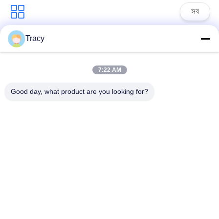
সব
Tracy
ছাদের টাইল রোল তৈরির
ছাদ রোল গঠন মেশিন
মেশিন
7:22 AM
ডাউন পাইপ রোল ফর্মিং মেশিন
শাটার ডোর রোল তৈরির মেশিন
Good day, what product are you looking for?
স্টাড অ্যান্ড ট্র্যাক রোল ফর্মিং
দৈর্ঘ্য এবং স্লিটিং লাইন কাটা
মেশিন
ডবল লেয়ার রোল তৈরির
ওয়াল প্যানেল রোল তৈরির
মেশিন
মেশিন
সাবস্ক্রাইব