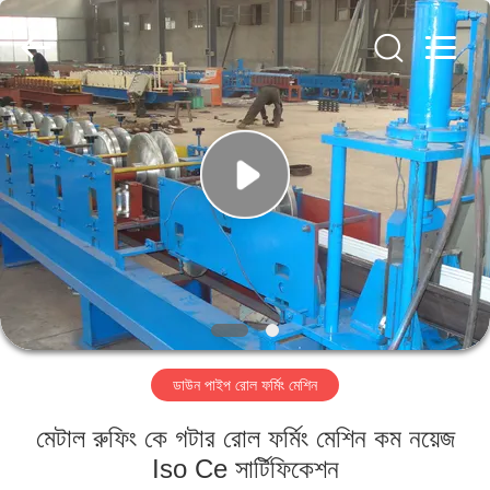
Cangzhou
Famous
International
Trading
Co.,
Ltd.
All
Rights
বাড়ি
Reserved.
পণ্য
আমাদের
সম্বন্ধে
কারখানা
ডাউন পাইপ রোল ফর্মিং মেশিন
পরিদর্শন
মেটাল রুফিং কে গটার রোল ফর্মিং মেশিন কম নয়েজ
গুণমান
Iso Ce সার্টিফিকেশন