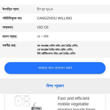
নিয়ন্ত্রণ
উৎপত্তি স্থল:
চীন মূল ভূখণ্ড
সাইট
পরিচিতিমুলক নাম:
CANGZHOU WILLING
ম্যাপ
সাক্ষ্যদান:
ISO CE
মডেল নম্বার:
কে - নর্দমা
গোপনীয়তা
লক্ষণীয় করা:
,
কম আওয়াজ মেটাল নর্দমা রোল তৈরির মেশিন
,
নীতি
লো আওয়াজ তৈরির নর্দমা রোলিং মেশিন
সিই সার্টিফিকেশন গটার রোল তৈরির মেশিন
আমাদের সাথে যোগাযোগ করুন!
বিশদ প্রকাশ
Fast and efficient
mobile vegetable
planting trough forming