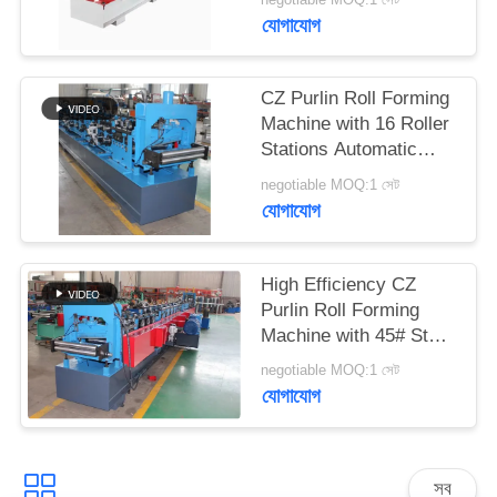
যোগাযোগ
CZ Purlin Roll Forming
Machine with 16 Roller
Stations Automatic
Fixed-Length Cutting
negotiable MOQ:1 সেট
and Hydraulic Station
যোগাযোগ
for High Efficiency
High Efficiency CZ
Purlin Roll Forming
Machine with 45# Steel
Rollers and High
negotiable MOQ:1 সেট
Straightness for
যোগাযোগ
Construction
সব