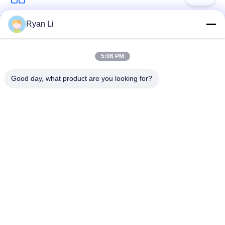
Ryan Li
ছাদের টাইল রোল তৈরির
ছাদ রোল গঠন মেশিন
মেশিন
5:06 PM
ডাউন পাইপ রোল ফর্মিং মেশিন
শাটার ডোর রোল তৈরির মেশিন
Good day, what product are you looking for?
স্টাড অ্যান্ড ট্র্যাক রোল ফর্মিং
দৈর্ঘ্য এবং স্লিটিং লাইন কাটা
মেশিন
ডবল লেয়ার রোল তৈরির
ওয়াল প্যানেল রোল তৈরির
মেশিন
মেশিন
সাবস্ক্রাইব