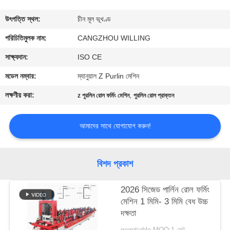
নিয়ন্ত্রণ
উৎপত্তি স্থল:
চীন মূল ভূখণ্ড
সাইট
পরিচিতিমুলক নাম:
CANGZHOU WILLING
ম্যাপ
সাক্ষ্যদান:
ISO CE
মডেল নম্বার:
ম্যানুয়াল Z Purlin মেশিন
গোপনীয়তা
লক্ষণীয় করা:
,
z পুরলিন রোল ফর্মিং মেশিন
পুরলিন রোল প্রাক্তন
নীতি
আমাদের সাথে যোগাযোগ করুন!
বিশদ প্রকাশ
2026 সিজেড পার্লিন রোল ফর্মিং
মেশিন 1 মিমি- 3 মিমি বেধ উচ্চ
দক্ষতা
negotiable MOQ:1 সেট