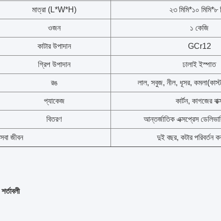
মাত্রা (L*W*H)
২৩ মিমি*১০ মিমি*৮ 
ওজন
১ কেজি
কাটার উপাদান
GCr12
গ্রিপ উপাদান
ঢালাই ইস্পাত
রঙ
লাল, সবুজ, নীল, ধূসর, কমলা
(কাস্
প্যাকেজ
কার্টন, কাগজের বাক্
বিতরণ
আন্তর্জাতিক এক্সপ্রেস ডেলিভা
সেবা জীবন
দুই বছর, কটার পরিবর্তন 
 শর্তাবলী