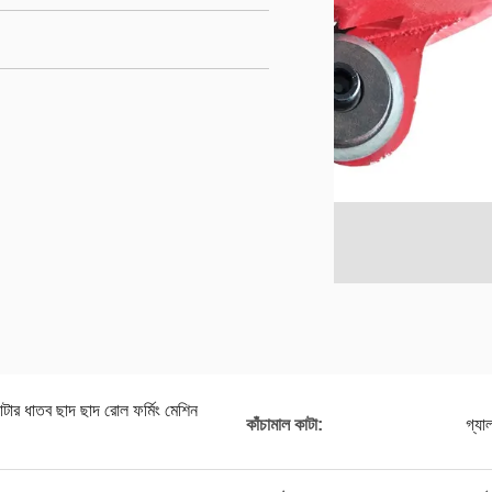
্ড কাটার ধাতব ছাদ ছাদ রোল ফর্মিং মেশিন
কাঁচামাল কাটা:
গ্যা