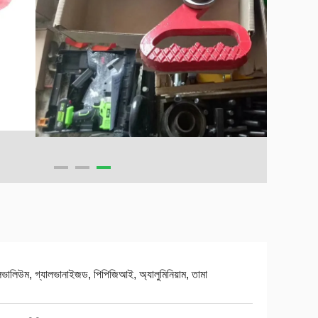
লভালিউম, গ্যালভানাইজড, পিপিজিআই, অ্যালুমিনিয়াম, তামা