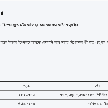
না
যান্ড ক্লিপার হ্যান্ড কাটার মেটাল ছাদ ছাদ রোল গঠন মেশিন আনুষাঙ্গিক
 হ্যান্ড ক্লিপার বিশেষভাবে আমাদের কোম্পানি দ্বারা উন্নত. বিশেষভাবে শীট ধাতু, ধাতু ছাদ
পয়েন্ট
বর্ণনা
কাটার উপাদান
গ্যালভ্যালুম, গ্যালভানাইজড, পিপিজিআই,
কাঁচামালের বেধ
সর্বাধিক ০.৬ মিমি