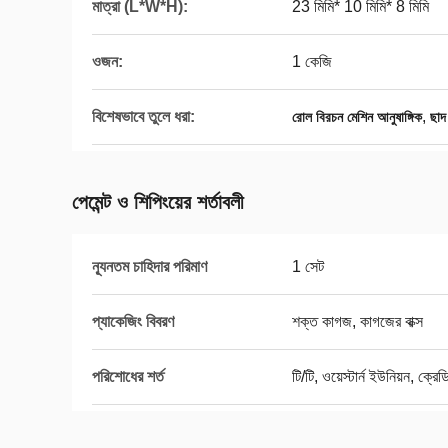
মাত্রা (L*W*H):
23 মিমি* 10 মিমি* 8 মিমি
ওজন:
1 কেজি
বিশেষভাবে তুলে ধরা:
,
রোল বিরচন মেশিন আনুষাঙ্গিক
ছাদ 
পেমেন্ট ও শিপিংয়ের শর্তাবলী
ন্যূনতম চাহিদার পরিমাণ
1 সেট
প্যাকেজিং বিবরণ
শক্ত কাগজ, কাগজের বাক্স
পরিশোধের শর্ত
টি/টি, ওয়েস্টার্ন ইউনিয়ন, ক্রেডি