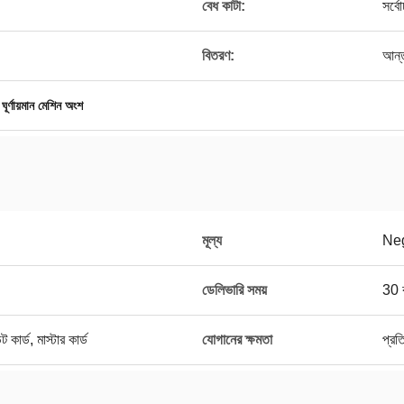
বেধ কাটা:
সর্ব
বিতরণ:
আন্ত
ঘূর্ণায়মান মেশিন অংশ
মূল্য
Neg
ডেলিভারি সময়
30 ক
ট কার্ড, মাস্টার কার্ড
যোগানের ক্ষমতা
প্র