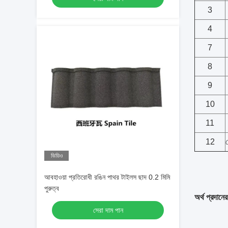
3
4
7
8
9
10
11
12
ভিডিও
আবহাওয়া প্রতিরোধী রঙিন পাথর টাইলস ছাদ 0.2 মিমি
পুরুত্ব
অর্থ প্রদানের
সেরা দাম পান