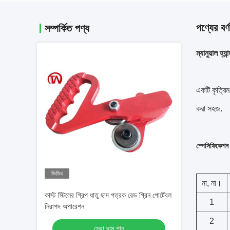
পণ্যের বর্ণ
সম্পর্কিত পণ্য
ম্যানুয়াল হ্
একটি কৃত্রিম
করা সহজ.
স্পেসিফিকেশন
ভিডিও
না, না।
কাস্ট স্টিলের গ্রিপ ধাতু ছাদ পত্রক রেড গ্রিন পোর্টেবল
1
নিরাপদ অপারেশন
2
সেরা দাম পান