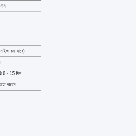
মিমি
টমাইজ করা যাবে)
স
রি 8 - 15 দিন
করতে পারেন