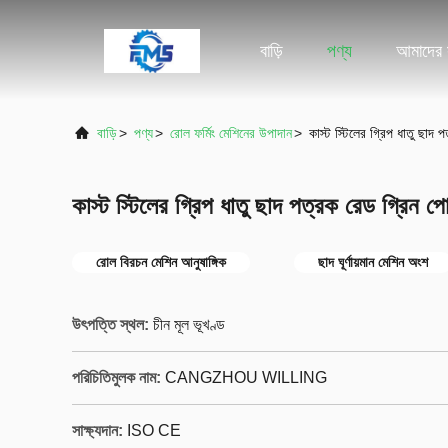
বাড়ি
পণ্য
আমাদের স
বাড়ি
>
পণ্য
>
রোল ফর্মিং মেশিনের উপাদান
>
কাস্ট স্টিলের গ্রিপ ধাতু ছাদ
কাস্ট স্টিলের গ্রিপ ধাতু ছাদ পত্রক রেড গ্রিন 
রোল বিরচন মেশিন আনুষাঙ্গিক
ছাদ ঘূর্ণায়মান মেশিন অংশ
উৎপত্তি স্থল:
চীন মূল ভূখণ্ড
পরিচিতিমুলক নাম:
CANGZHOU WILLING
সাক্ষ্যদান:
ISO CE