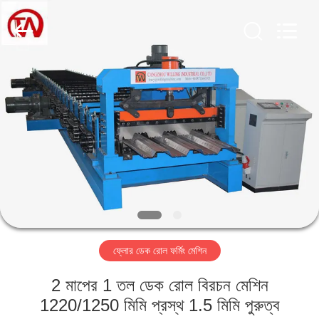
Cangzhou
Famous
International
Trading
Co.,
Ltd.
All
Rights
বাড়ি
Reserved.
পণ্য
আমাদের
সম্বন্ধে
কারখানা
ফ্লোর ডেক রোল ফর্মিং মেশিন
পরিদর্শন
2 মাপের 1 তল ডেক রোল বিরচন মেশিন
গুণমান
1220/1250 মিমি প্রস্থ 1.5 মিমি পুরুত্ব