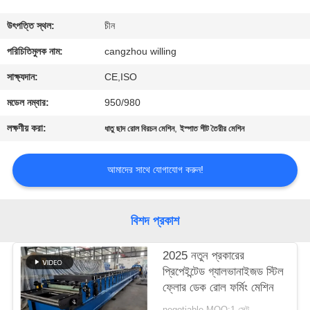
নিয়ন্ত্রণ
উৎপত্তি স্থল:
চীন
সাইট
পরিচিতিমুলক নাম:
cangzhou willing
ম্যাপ
সাক্ষ্যদান:
CE,ISO
মডেল নম্বার:
950/980
গোপনীয়তা
লক্ষণীয় করা:
,
ধাতু ছাদ রোল বিরচন মেশিন
ইস্পাত শীট তৈরীর মেশিন
নীতি
আমাদের সাথে যোগাযোগ করুন!
বিশদ প্রকাশ
2025 নতুন প্রকারের
প্রিপেইন্টেড গ্যালভানাইজড স্টিল
ফ্লোর ডেক রোল ফর্মিং মেশিন
negotiable MOQ:1 সেট