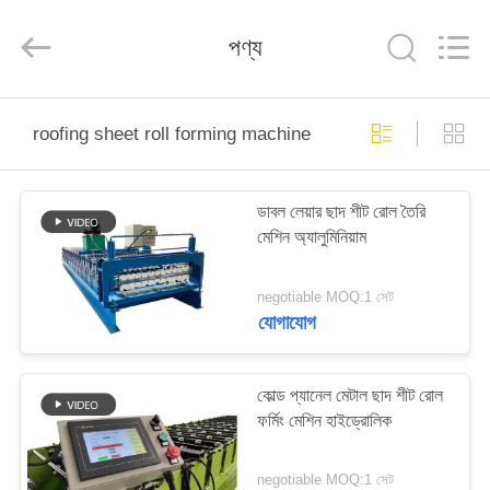
Cangzhou
Famous
International
পণ্য
Trading
Co.,
Ltd.
All
Rights
বাড়ি
Reserved.
roofing sheet roll forming machine
পণ্য
ডাবল লেয়ার ছাদ শীট রোল তৈরি
মেশিন অ্যালুমিনিয়াম
আমাদের
সম্বন্ধে
negotiable MOQ:1 সেট
যোগাযোগ
কারখানা
পরিদর্শন
কোল্ড প্যানেল মেটাল ছাদ শীট রোল
ফর্মিং মেশিন হাইড্রোলিক
গুণমান
negotiable MOQ:1 সেট