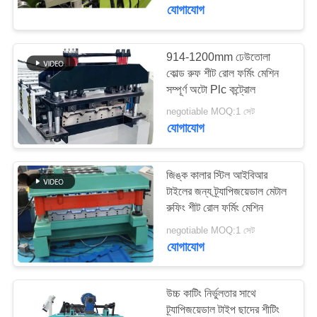
নিয়ন্ত্রণ
যোগাযোগ
সাইট
914-1200mm ঢেউতোলা
কোল্ড রুফ শীট রোল ফর্মিং মেশিন
ম্যাপ
সম্পূর্ণ অটো Plc কন্ট্রোল
negotiable MOQ:1 সেট
গোপনীয়তা
যোগাযোগ
নীতি
জিঙ্ক কালার স্টিল আইবিআর
টাইলের জন্য ট্র্যাপিজয়েডাল মেটাল
রুফিং শীট রোল ফর্মিং মেশিন
negotiable MOQ:1 সেট
যোগাযোগ
উচ্চ কাটিং নির্ভুলতার সাথে
ট্র্যাপিজয়েডাল টাইপ ছাদের শীটিং