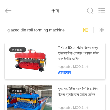
Cangzhou
Famous
International
পণ্য
Trading
Co.,
Ltd.
All
Rights
বাড়ি
Reserved.
glazed tile roll forming machine
পণ্য
Yx35-925 প্রোফাইলের জন্য
হাইড্রোলিক প্রেসার গ্লাসড টাইল
আমাদের
রোল তৈরির মেশিন
সম্বন্ধে
negotiable MOQ:1 সেট
যোগাযোগ
কারখানা
পরিদর্শন
গ্লাসেড টাইল রোল তৈরির মেশিন
বাঁশের প্রকার ছাদ তৈরির মেশিন
গুণমান
negotiable MOQ:1 সেট